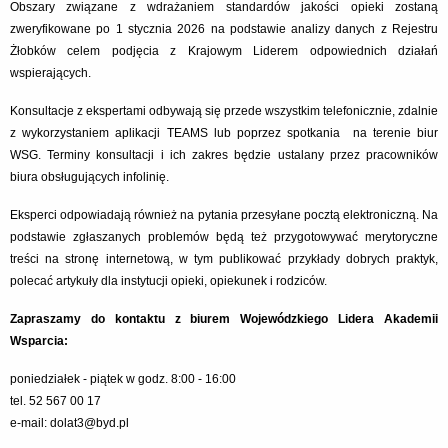
Obszary związane z wdrażaniem standardów jakości opieki zostaną
zweryfikowane po 1 stycznia 2026 na podstawie analizy danych z Rejestru
Żłobków celem podjęcia z Krajowym Liderem odpowiednich działań
wspierających.
Konsultacje z ekspertami odbywają się przede wszystkim telefonicznie, zdalnie
z wykorzystaniem aplikacji TEAMS lub poprzez spotkania na terenie biur
WSG. Terminy konsultacji i ich zakres będzie ustalany przez pracowników
biura obsługujących infolinię.
Eksperci odpowiadają również na pytania przesyłane pocztą elektroniczną. Na
podstawie zgłaszanych problemów będą też przygotowywać merytoryczne
treści na stronę internetową, w tym publikować przykłady dobrych praktyk,
polecać artykuły dla instytucji opieki, opiekunek i rodziców.
Zapraszamy do kontaktu z biurem Wojewódzkiego Lidera Akademii
Wsparcia:
poniedziałek - piątek w godz. 8:00 - 16:00
tel. 52 567 00 17
e-mail:
dolat3@byd.pl