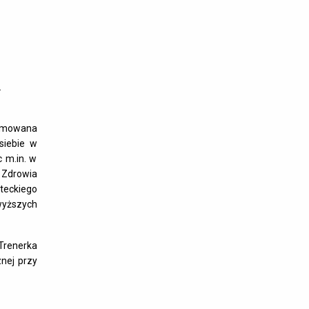
.
lomowana
siebie w
 m.in. w
Zdrowia
yteckiego
 wyższych
 Trenerka
nej przy