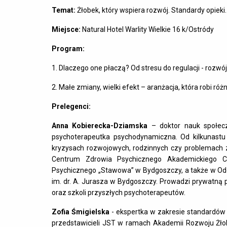
Temat:
Żłobek, który wspiera rozwój. Standardy opieki.
Miejsce:
Natural Hotel Warlity Wielkie 16 k/Ostródy
Program:
1. Dlaczego one płaczą? Od stresu do regulacji - rozwój
2. Małe zmiany, wielki efekt – aranżacja, która robi r
Prelegenci:
Anna Kobierecka-Dziamska
– doktor nauk społeczn
psychoterapeutka psychodynamiczna. Od kilkunastu
kryzysach rozwojowych, rodzinnych czy problemach
Centrum Zdrowia Psychicznego Akademickiego C
Psychicznego „Stawowa” w Bydgoszczy, a także w Oddzia
im. dr. A. Jurasza w Bydgoszczy. Prowadzi prywatną 
oraz szkoli przyszłych psychoterapeutów.
Zofia Śmigielska
- ekspertka w zakresie standardów op
przedstawicieli JST w ramach Akademii Rozwoju Żłobk