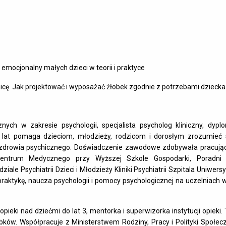
 emocjonalny małych dzieci w teorii i praktyce
óżnicę. Jak projektować i wyposażać żłobek zgodnie z potrzebami dziecka
ych w zakresie psychologii, specjalista psycholog kliniczny, dyp
 lat pomaga dzieciom, młodzieży, rodzicom i dorosłym zrozumieć 
 zdrowia psychicznego. Doświadczenie zawodowe zdobywała pracując
entrum Medycznego przy Wyższej Szkole Gospodarki, Poradni 
le Psychiatrii Dzieci i Młodzieży Kliniki Psychiatrii Szpitala Uniwers
praktykę, naucza psychologii i pomocy psychologicznej na uczelniach
ieki nad dziećmi do lat 3, mentorka i superwizorka instytucji opieki.
ów. Współpracuje z Ministerstwem Rodziny, Pracy i Polityki Społecz