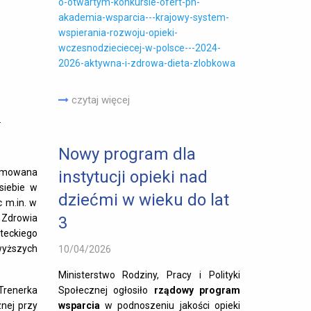
o-otwartym-konkursie-ofert-pn-
akademia-wsparcia---krajowy-system-
wspierania-rozwoju-opieki-
wczesnodzieciecej-w-polsce---2024-
2026-aktywna-i-zdrowa-dieta-zlobkowa
czytaj więcej
.
Nowy program dla
lomowana
instytucji opieki nad
siebie w
dziećmi w wieku do lat
 m.in. w
Zdrowia
3
yteckiego
 wyższych
10/04/2026
Ministerstwo Rodziny, Pracy i Polityki
Społecznej ogłosiło
rządowy program
 Trenerka
wsparcia
w podnoszeniu jakości opieki
nej przy