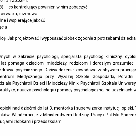
 13.12.2024 r.
 — co kontrolujący powinien w nim zobaczyć
obserwacja, rozmowa
lne i wspierające jakość
ęcia
óżnicę. Jak projektować i wyposażać żłobek zgodnie z potrzebami dziecka
ych w zakresie psychologii, specjalista psycholog kliniczny, dyp
 lat pomaga dzieciom, młodzieży, rodzicom i dorosłym zrozumieć 
 zdrowia psychicznego. Doświadczenie zawodowe zdobywała pracując
entrum Medycznego przy Wyższej Szkole Gospodarki, Poradni 
le Psychiatrii Dzieci i Młodzieży Kliniki Psychiatrii Szpitala Uniwers
praktykę, naucza psychologii i pomocy psychologicznej na uczelniach
ieki nad dziećmi do lat 3, mentorka i superwizorka instytucji opieki.
ów. Współpracuje z Ministerstwem Rodziny, Pracy i Polityki Społecz
tucjami żłobkami i przedszkolami.