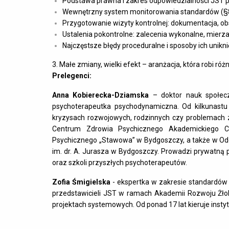
Podstawa prawna i zakres odpowiedzialności JST po
Wewnętrzny system monitorowania standardów (§8)
Przygotowanie wizyty kontrolnej: dokumentacja, 
Ustalenia pokontrolne: zalecenia wykonalne, mierza
Najczęstsze błędy proceduralne i sposoby ich unikni
3. Małe zmiany, wielki efekt – aranżacja, która robi r
Prelegenci:
Anna Kobierecka-Dziamska
– doktor nauk społeczn
psychoterapeutka psychodynamiczna. Od kilkunastu
kryzysach rozwojowych, rodzinnych czy problemach
Centrum Zdrowia Psychicznego Akademickiego C
Psychicznego „Stawowa” w Bydgoszczy, a także w Oddzia
im. dr. A. Jurasza w Bydgoszczy. Prowadzi prywatną 
oraz szkoli przyszłych psychoterapeutów.
Zofia Śmigielska
- ekspertka w zakresie standardów op
przedstawicieli JST w ramach Akademii Rozwoju Żłobk
projektach systemowych. Od ponad 17 lat kieruje insty