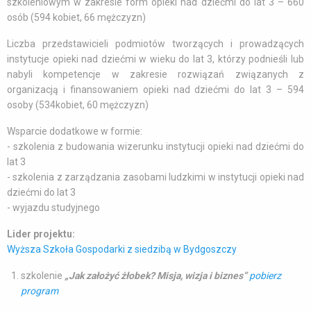
szkoleniowym w zakresie form opieki nad dziećmi do lat 3 – 660
osób (594 kobiet, 66 mężczyzn)
Liczba przedstawicieli podmiotów tworzących i prowadzących
instytucje opieki nad dziećmi w wieku do lat 3, którzy podnieśli lub
nabyli kompetencje w zakresie rozwiązań związanych z
organizacją i finansowaniem opieki nad dziećmi do lat 3 – 594
osoby (534kobiet, 60 mężczyzn)
Wsparcie dodatkowe w formie:
- szkolenia z budowania wizerunku instytucji opieki nad dziećmi do
lat 3
- szkolenia z zarządzania zasobami ludzkimi w instytucji opieki nad
dziećmi do lat 3
- wyjazdu studyjnego
Lider projektu:
Wyższa Szkoła Gospodarki z siedzibą w Bydgoszczy
szkolenie
„Jak założyć żłobek? Misja, wizja i biznes”
pobierz
program