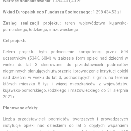
Wartość dofinansowania:
1 494 401,40 zł
Wkład Europejskiego Funduszu Społecznego:
1 298 434,53 zł
Zasięg realizacji projektu:
teren województwa kujawsko-
pomorskiego, łódzkiego, mazowieckiego.
Cel projektu
:
Celem projektu było podniesienie kompetencji przez 594
uczestników (534K, 60M) w zakresie form opieki nad dziećmi w
wieku do lat 3 skierowane do przedstawicieli podmiotów
niegminnych planujących utworzenie i prowadzenie instytucji opieki
nad dziećmi w wieku do lat 3, pochodzących z gmin, na terenie
których mieszka 5 tys. i więcej mieszkańców z województw:
kujawsko-pomorskiego, łódzkiego i mazowieckiego do 31 sierpnia
2021 r.
Planowane efekty:
Liczba przedstawicieli podmiotów tworzących i prowadzących
instytucje opieki nad dzieckiem do lat 3 objętych wsparciem